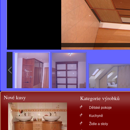
Nové kusy
Kategorie výrobků
Dětské pokoje
Kuchyně
Židle a stoly